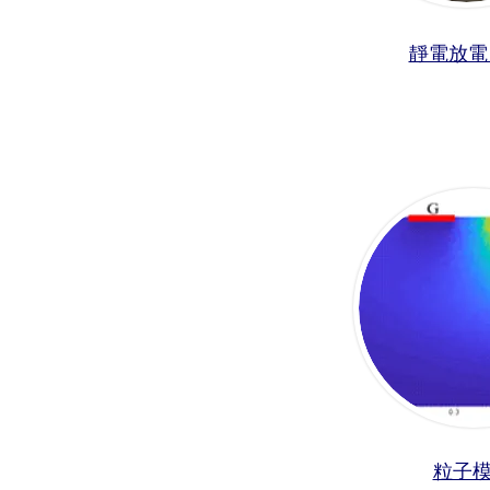
靜電放電 (
粒子